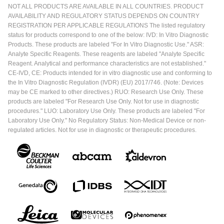
NOT ALL PRODUCTS ARE AVAILABLE IN ALL COUNTRIES. PRODUCT
AVAILABILITY AND REGULATORY STATUS DEPENDS ON COUNTRY
REGISTRATION PER APPLICABLE REGULATIONS The listed regulatory
status for products correspond to one of the below: IVD: In Vitro Diagnostic
Products. These products are labeled "For In Vitro Diagnostic Use." ASR:
Analyte Specific Reagents. These reagents are labeled "Analyte Specific
Reagent. Analytical and performance characteristics are not established."
CE-IVD, CE: Products intended for in vitro diagnostic use and conforming to
the In Vitro Diagnostic Regulation (IVDR) (EU) 2017/746. (Note: Devices
may be CE marked to other directives.) RUO: Research Use Only. These
products are labeled "For Research Use Only. Not for use in diagnostic
procedures." LUO: Laboratory Use Only. These products are labeled "For
Laboratory Use Only." No Regulatory Status: Non-Medical Device or non-
regulated articles. Not for use in diagnostic or therapeutic procedures.