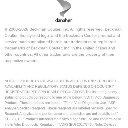
© 2000-2026 Beckman Coulter, Inc. All rights reserved. Beckman
Coulter, the stylized logo, and the Beckman Coulter product and
service marks mentioned herein are trademarks or registered
trademarks of Beckman Coulter, Inc. in the United States and
other countries. All other trademarks are the property of their
respective owners.
NOT ALL PRODUCTS ARE AVAILABLE IN ALL COUNTRIES. PRODUCT
AVAILABILITY AND REGULATORY STATUS DEPENDS ON COUNTRY
REGISTRATION PER APPLICABLE REGULATIONS The listed regulatory
status for products correspond to one of the below: IVD: In Vitro Diagnostic
Products. These products are labeled "For In Vitro Diagnostic Use." ASR:
Analyte Specific Reagents. These reagents are labeled "Analyte Specific
Reagent. Analytical and performance characteristics are not established."
CE-IVD, CE: Products intended for in vitro diagnostic use and conforming to
the In Vitro Diagnostic Regulation (IVDR) (EU) 2017/746. (Note: Devices