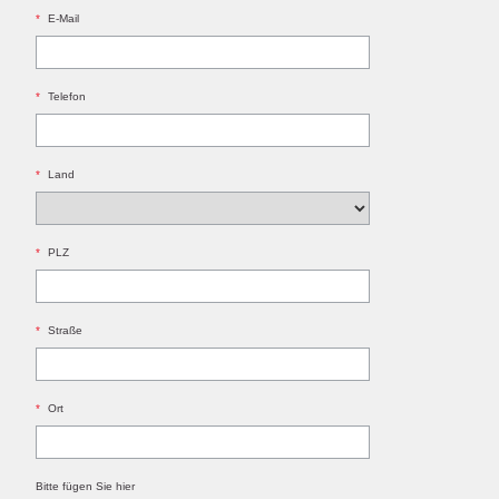
*
E-Mail
*
Telefon
*
Land
*
PLZ
*
Straße
*
Ort
Bitte fügen Sie hier