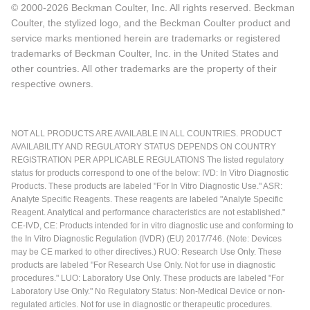
© 2000-2026 Beckman Coulter, Inc. All rights reserved. Beckman
Coulter, the stylized logo, and the Beckman Coulter product and
service marks mentioned herein are trademarks or registered
trademarks of Beckman Coulter, Inc. in the United States and
other countries. All other trademarks are the property of their
respective owners.
NOT ALL PRODUCTS ARE AVAILABLE IN ALL COUNTRIES. PRODUCT
AVAILABILITY AND REGULATORY STATUS DEPENDS ON COUNTRY
REGISTRATION PER APPLICABLE REGULATIONS The listed regulatory
status for products correspond to one of the below: IVD: In Vitro Diagnostic
Products. These products are labeled "For In Vitro Diagnostic Use." ASR:
Analyte Specific Reagents. These reagents are labeled "Analyte Specific
Reagent. Analytical and performance characteristics are not established."
CE-IVD, CE: Products intended for in vitro diagnostic use and conforming to
the In Vitro Diagnostic Regulation (IVDR) (EU) 2017/746. (Note: Devices
may be CE marked to other directives.) RUO: Research Use Only. These
products are labeled "For Research Use Only. Not for use in diagnostic
procedures." LUO: Laboratory Use Only. These products are labeled "For
Laboratory Use Only." No Regulatory Status: Non-Medical Device or non-
regulated articles. Not for use in diagnostic or therapeutic procedures.