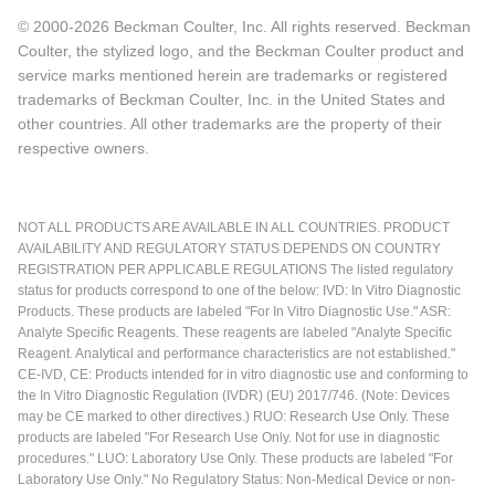
© 2000-2026 Beckman Coulter, Inc. All rights reserved. Beckman
Coulter, the stylized logo, and the Beckman Coulter product and
service marks mentioned herein are trademarks or registered
trademarks of Beckman Coulter, Inc. in the United States and
other countries. All other trademarks are the property of their
respective owners.
NOT ALL PRODUCTS ARE AVAILABLE IN ALL COUNTRIES. PRODUCT
AVAILABILITY AND REGULATORY STATUS DEPENDS ON COUNTRY
REGISTRATION PER APPLICABLE REGULATIONS The listed regulatory
status for products correspond to one of the below: IVD: In Vitro Diagnostic
Products. These products are labeled "For In Vitro Diagnostic Use." ASR:
Analyte Specific Reagents. These reagents are labeled "Analyte Specific
Reagent. Analytical and performance characteristics are not established."
CE-IVD, CE: Products intended for in vitro diagnostic use and conforming to
the In Vitro Diagnostic Regulation (IVDR) (EU) 2017/746. (Note: Devices
may be CE marked to other directives.) RUO: Research Use Only. These
products are labeled "For Research Use Only. Not for use in diagnostic
procedures." LUO: Laboratory Use Only. These products are labeled "For
Laboratory Use Only." No Regulatory Status: Non-Medical Device or non-