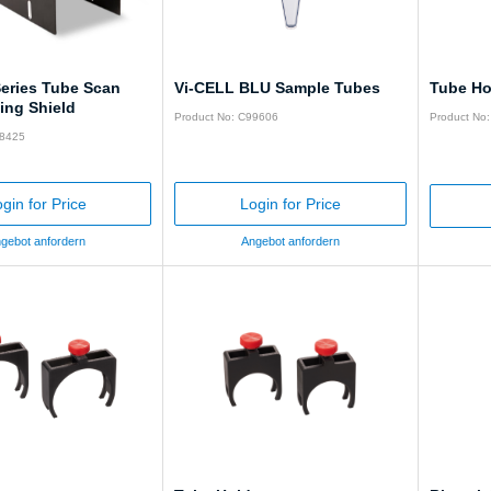
Series Tube Scan
Vi-CELL BLU Sample Tubes
Tube Ho
ing Shield
Product No: C99606
Product No
28425
gin for Price
Login for Price
gebot anfordern
Angebot anfordern