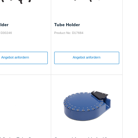
lder
Tube Holder
: D30246
Product No: D17684
Angebot anfordern
Angebot anfordern