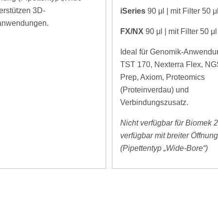
erstützen 3D-
iSeries
90
μl | mit Filter 50 μ
uranwendungen.
FX/NX
90
μl | mit Filter 50 μl
Ideal für Genomik-Anwendu
TST 170, Nexterra Flex, NG
Prep, Axiom, Proteomics
(Proteinverdau) und
Verbindungszusatz.
Nicht verfügbar für Biomek 2
verfügbar mit breiter Öffnun
(Pipettentyp „Wide-Bore“)