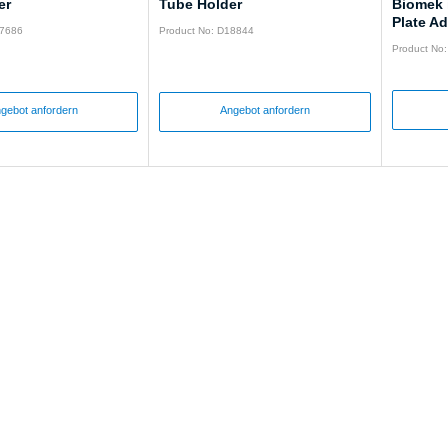
er
Tube Holder
Biomek 
Plate Ad
17686
Product No: D18844
Product No
gebot anfordern
Angebot anfordern