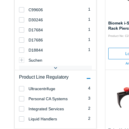
1
C99606
1
D30246
Biomek i-
Rack Pierc
1
D17684
Product No: C
1
D17686
1
D18844
Lo
Suchen
An
Product Line Regulatory
4
Ultracentrifuge
3
Personal CA Systems
2
Integrated Services
2
Liquid Handlers