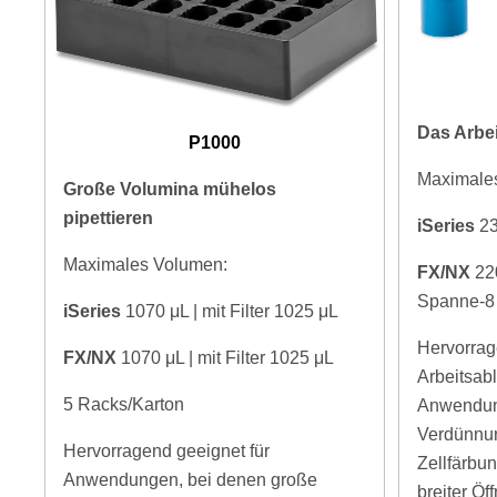
Das Arbei
P1000
Maximale
Große Volumina mühelos
pipettieren
iSeries
2
Maximales Volumen:
FX/NX
22
Spanne-
iSeries
1070
μL | mit Filter 1025 μL
Hervorrag
FX/NX
1070
μL | mit Filter 1025 μL
Arbeitsabl
5 Racks/Karton
Anwendung
Verdünnu
Hervorragend geeignet für
Zellfärbun
Anwendungen, bei denen große
breiter Öf