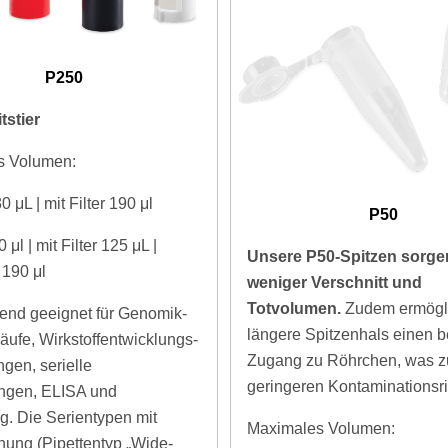
P250
tstier
s Volumen:
30
μL | mit Filter 190 μl
P50
0
μl | mit Filter 125 μL |
Unsere P50-Spitzen sorge
8
190 μl
weniger Verschnitt und
Totvolumen.
Zudem ermögli
end geeignet für Genomik-
längere Spitzenhals einen 
äufe, Wirkstoffentwicklungs-
Zugang zu Röhrchen, was z
en, serielle
geringeren Kontaminationsris
ngen, ELISA und
g. Die Serientypen mit
Maximales Volumen:
fnung (Pipettentyp „Wide-