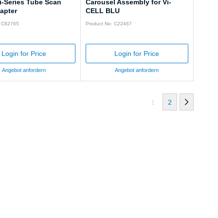
i-Series Tube Scan
Carousel Assembly for Vi-
apter
CELL BLU
: C82765
Product No: C22467
Login for Price
Login for Price
Angebot anfordern
Angebot anfordern
1
2