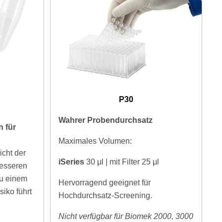
P30
Wahrer Probendurchsatz
n für
Maximales Volumen:
cht der
iSeries
30
μl | mit Filter 25 μl
besseren
u einem
Hervorragend geeignet für
iko führt
Hochdurchsatz-Screening.
Nicht verfügbar für Biomek 2000, 3000