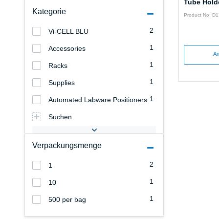
Tube Hold
Kategorie
Product No: D
2
Vi-CELL BLU
1
Accessories
An
1
Racks
1
Supplies
1
Automated Labware Positioners
Suchen
Verpackungsmenge
2
1
1
10
1
500 per bag