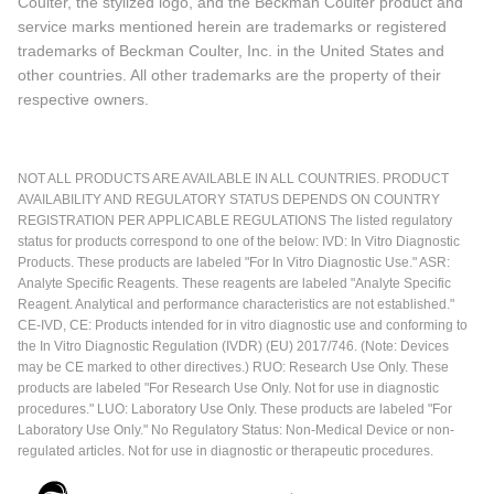
Coulter, the stylized logo, and the Beckman Coulter product and
service marks mentioned herein are trademarks or registered
trademarks of Beckman Coulter, Inc. in the United States and
other countries. All other trademarks are the property of their
respective owners.
NOT ALL PRODUCTS ARE AVAILABLE IN ALL COUNTRIES. PRODUCT
AVAILABILITY AND REGULATORY STATUS DEPENDS ON COUNTRY
REGISTRATION PER APPLICABLE REGULATIONS The listed regulatory
status for products correspond to one of the below: IVD: In Vitro Diagnostic
Products. These products are labeled "For In Vitro Diagnostic Use." ASR:
Analyte Specific Reagents. These reagents are labeled "Analyte Specific
Reagent. Analytical and performance characteristics are not established."
CE-IVD, CE: Products intended for in vitro diagnostic use and conforming to
the In Vitro Diagnostic Regulation (IVDR) (EU) 2017/746. (Note: Devices
may be CE marked to other directives.) RUO: Research Use Only. These
products are labeled "For Research Use Only. Not for use in diagnostic
procedures." LUO: Laboratory Use Only. These products are labeled "For
Laboratory Use Only." No Regulatory Status: Non-Medical Device or non-
regulated articles. Not for use in diagnostic or therapeutic procedures.