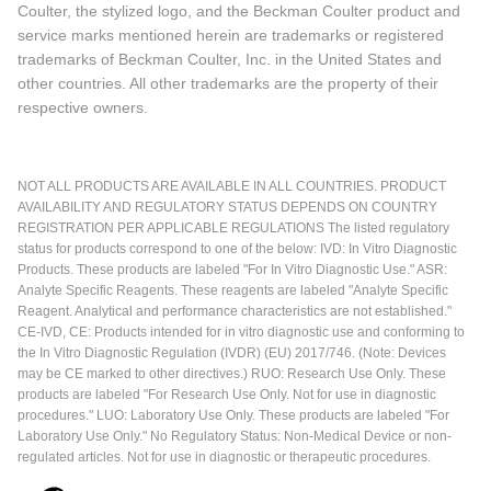
Coulter, the stylized logo, and the Beckman Coulter product and
service marks mentioned herein are trademarks or registered
trademarks of Beckman Coulter, Inc. in the United States and
other countries. All other trademarks are the property of their
respective owners.
NOT ALL PRODUCTS ARE AVAILABLE IN ALL COUNTRIES. PRODUCT
AVAILABILITY AND REGULATORY STATUS DEPENDS ON COUNTRY
REGISTRATION PER APPLICABLE REGULATIONS The listed regulatory
status for products correspond to one of the below: IVD: In Vitro Diagnostic
Products. These products are labeled "For In Vitro Diagnostic Use." ASR:
Analyte Specific Reagents. These reagents are labeled "Analyte Specific
Reagent. Analytical and performance characteristics are not established."
CE-IVD, CE: Products intended for in vitro diagnostic use and conforming to
the In Vitro Diagnostic Regulation (IVDR) (EU) 2017/746. (Note: Devices
may be CE marked to other directives.) RUO: Research Use Only. These
products are labeled "For Research Use Only. Not for use in diagnostic
procedures." LUO: Laboratory Use Only. These products are labeled "For
Laboratory Use Only." No Regulatory Status: Non-Medical Device or non-
regulated articles. Not for use in diagnostic or therapeutic procedures.