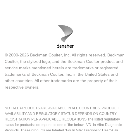
© 2000-2026 Beckman Coulter, Inc. All rights reserved. Beckman
Coulter, the stylized logo, and the Beckman Coulter product and
service marks mentioned herein are trademarks or registered
trademarks of Beckman Coulter, Inc. in the United States and
other countries. All other trademarks are the property of their
respective owners.
NOT ALL PRODUCTS ARE AVAILABLE IN ALL COUNTRIES. PRODUCT
AVAILABILITY AND REGULATORY STATUS DEPENDS ON COUNTRY
REGISTRATION PER APPLICABLE REGULATIONS The listed regulatory
status for products correspond to one of the below: IVD: In Vitro Diagnostic
Products. These products are labeled "For In Vitro Diagnostic Use." ASR: