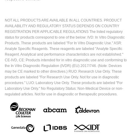
NOT ALL PRODUCTS ARE AVAILABLE IN ALL COUNTRIES. PRODUCT
AVAILABILITY AND REGULATORY STATUS DEPENDS ON COUNTRY
REGISTRATION PER APPLICABLE REGULATIONS The listed regulatory
status for products correspond to one of the below: IVD: In Vitro Diagnostic
Products. These products are labeled "For In Vitro Diagnostic Use." ASR:
Analyte Specific Reagents. These reagents are labeled "Analyte Specific
Reagent. Analytical and performance characteristics are not established."
CE-IVD, CE: Products intended for in vitro diagnostic use and conforming to
the In Vitro Diagnostic Regulation (IVDR) (EU) 2017/746. (Note: Devices
may be CE marked to other directives.) RUO: Research Use Only. These
products are labeled "For Research Use Only. Not for use in diagnostic
procedures." LUO: Laboratory Use Only. These products are labeled "For
Laboratory Use Only." No Regulatory Status: Non-Medical Device or non-
regulated articles. Not for use in diagnostic or therapeutic procedures.