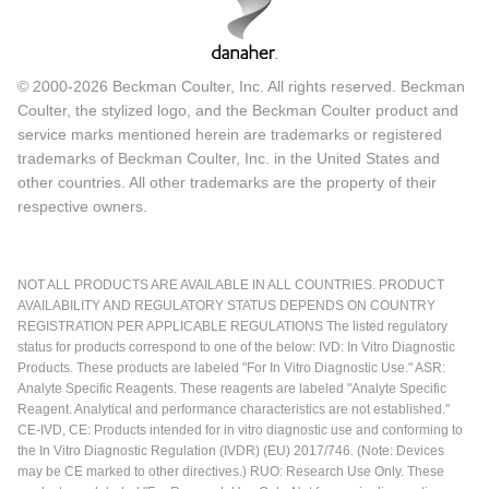
© 2000-2026 Beckman Coulter, Inc. All rights reserved. Beckman
Coulter, the stylized logo, and the Beckman Coulter product and
service marks mentioned herein are trademarks or registered
trademarks of Beckman Coulter, Inc. in the United States and
other countries. All other trademarks are the property of their
respective owners.
NOT ALL PRODUCTS ARE AVAILABLE IN ALL COUNTRIES. PRODUCT
AVAILABILITY AND REGULATORY STATUS DEPENDS ON COUNTRY
REGISTRATION PER APPLICABLE REGULATIONS The listed regulatory
status for products correspond to one of the below: IVD: In Vitro Diagnostic
Products. These products are labeled "For In Vitro Diagnostic Use." ASR:
Analyte Specific Reagents. These reagents are labeled "Analyte Specific
Reagent. Analytical and performance characteristics are not established."
CE-IVD, CE: Products intended for in vitro diagnostic use and conforming to
the In Vitro Diagnostic Regulation (IVDR) (EU) 2017/746. (Note: Devices
may be CE marked to other directives.) RUO: Research Use Only. These