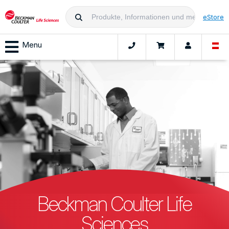
eStore
Menu
Beckman Coulter Life
Sciences