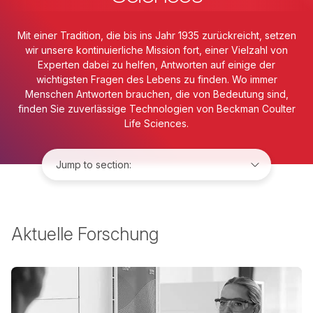
Mit einer Tradition, die bis ins Jahr 1935 zurückreicht, setzen
wir unsere kontinuierliche Mission fort, einer Vielzahl von
Experten dabei zu helfen, Antworten auf einige der
wichtigsten Fragen des Lebens zu finden. Wo immer
Menschen Antworten brauchen, die von Bedeutung sind,
finden Sie zuverlässige Technologien von Beckman Coulter
Life Sciences.
Jump to:
Aktuelle Forschung