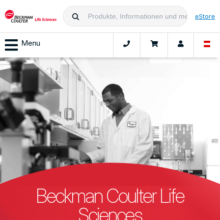
eStore
Menu
Beckman Coulter Life
Sciences