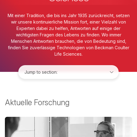
Mit einer Tradition, die bis ins Jahr 1935 zurückreicht, setzen
wir unsere kontinuierliche Mission fort, einer Vielzahl von
Experten dabei zu helfen, Antworten auf einige der
wichtigsten Fragen des Lebens zu finden. Wo immer
Menschen Antworten brauchen, die von Bedeutung sind,
finden Sie zuverlässige Technologien von Beckman Coulter
Life Sciences.
Jump to:
Aktuelle Forschung