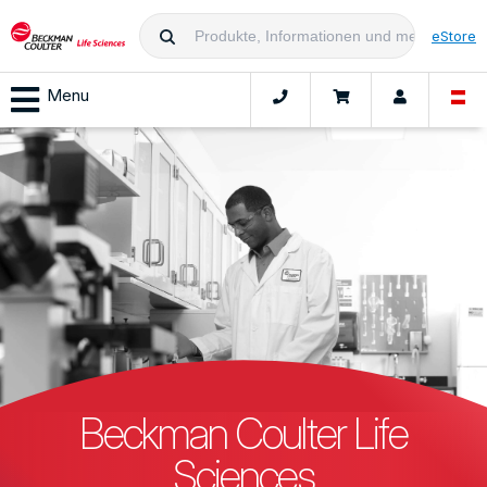
eStore
Menu
Beckman Coulter Life
Sciences