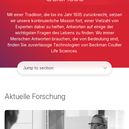
Mit einer Tradition, die bis ins Jahr 1935 zurückreicht, setzen
wir unsere kontinuierliche Mission fort, einer Vielzahl von
Experten dabei zu helfen, Antworten auf einige der
wichtigsten Fragen des Lebens zu finden. Wo immer
Menschen Antworten brauchen, die von Bedeutung sind,
finden Sie zuverlässige Technologien von Beckman Coulter
Life Sciences.
Jump to:
Aktuelle Forschung