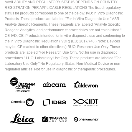
AVAILABILITY AND REGULATORY STATUS DEPENDS ON COUNTRY
REGISTRATION PER APPLICABLE REGULATIONS The listed regulatory
status for products correspond to one of the below: IVD: In Vitro Diagnostic
Products. These products are labeled "For In Vitro Diagnostic Use." ASR:
Analyte Specific Reagents. These reagents are labeled "Analyte Specific
Reagent. Analytical and performance characteristics are not established."
CE-IVD, CE: Products intended for in vitro diagnostic use and conforming to
the In Vitro Diagnostic Regulation (IVDR) (EU) 2017/746. (Note: Devices
may be CE marked to other directives.) RUO: Research Use Only. These
products are labeled "For Research Use Only. Not for use in diagnostic
procedures." LUO: Laboratory Use Only. These products are labeled "For
Laboratory Use Only." No Regulatory Status: Non-Medical Device or non-
regulated articles. Not for use in diagnostic or therapeutic procedures.