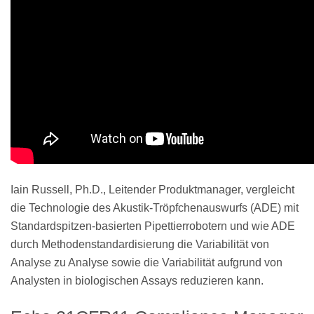
Iain Russell, Ph.D., Leitender Produktmanager, vergleicht
die Technologie des Akustik-Tröpfchenauswurfs (ADE) mit
Standardspitzen-basierten Pipettierrobotern und wie ADE
durch Methodenstandardisierung die Variabilität von
Analyse zu Analyse sowie die Variabilität aufgrund von
Analysten in biologischen Assays reduzieren kann.