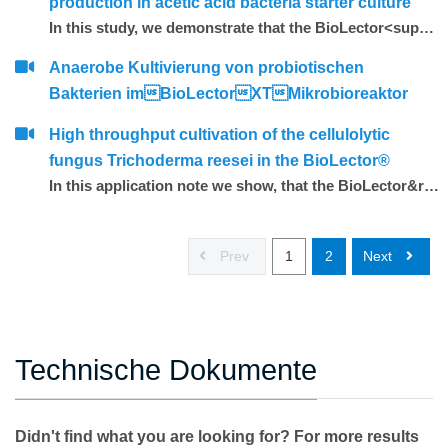
production in acetic acid bacteria starter culture
In this study, we demonstrate that the BioLector<sup>&reg;</sup> is a suitable device for online strain screening and for the investigation of the impact of different yeast extracts on biomass production of the acetic acid bacterium <em>Komagataeibacter hansenii</em> Ko-0201. Experiments were performed under controlled and uncontrolled pH conditions.
Anaerobe Kultivierung von probiotischen
Bakterien imBioLectorXTMikrobioreaktor
High throughput cultivation of the cellulolytic
fungus Trichoderma reesei in the BioLector®
In this application note we show, that the BioLector&reg; system is suitable for high throughput fermentation of <em>T. reesei</em> while maintaining essentially the same morphology, cellulase production and growth kinetics as in conventional shake flask fermentations. Furthermore, we demonstrate different application examples that take advantage of the optical online measurement capabilities of the BioLector&reg;.
Prev
1
2
Next
Technische Dokumente
Didn't find what you are looking for? For more results