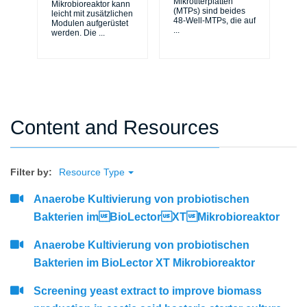
Mikrotiterplatten
Mikrobioreaktor kann
Mik
(MTPs) sind beides
leicht mit zusätzlichen
auf
48-Well-MTPs, die auf
Modulen aufgerüstet
Ar
...
werden. Die
...
wi
Content and Resources
Filter by:
Resource Type
Anaerobe Kultivierung von probiotischen
Bakterien imBioLectorXTMikrobioreaktor
Anaerobe Kultivierung von probiotischen
Bakterien im BioLector XT Mikrobioreaktor
Screening yeast extract to improve biomass