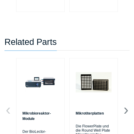
lev
Related Parts
Mikrobioreaktor-
Mikrotiterplatten
Fol
Module
Mik
Die FlowerPlate und
die Round Well Plate
Der BioLector-
Di