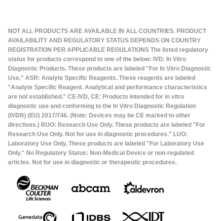
NOT ALL PRODUCTS ARE AVAILABLE IN ALL COUNTRIES. PRODUCT
AVAILABILITY AND REGULATORY STATUS DEPENDS ON COUNTRY
REGISTRATION PER APPLICABLE REGULATIONS The listed regulatory
status for products correspond to one of the below: IVD: In Vitro
Diagnostic Products. These products are labeled "For In Vitro Diagnostic
Use." ASR: Analyte Specific Reagents. These reagents are labeled
"Analyte Specific Reagent. Analytical and performance characteristics
are not established." CE-IVD, CE: Products intended for in vitro
diagnostic use and conforming to the In Vitro Diagnostic Regulation
(IVDR) (EU) 2017/746. (Note: Devices may be CE marked to other
directives.) RUO: Research Use Only. These products are labeled "For
Research Use Only. Not for use in diagnostic procedures." LUO:
Laboratory Use Only. These products are labeled "For Laboratory Use
Only." No Regulatory Status: Non-Medical Device or non-regulated
articles. Not for use in diagnostic or therapeutic procedures.