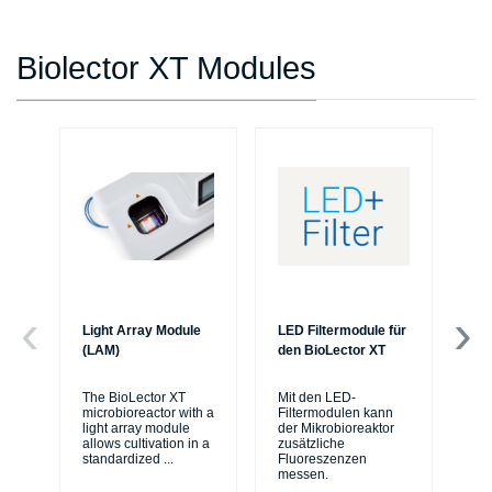
Biolector XT Modules
Light Array Module
LED Filtermodule für
O2
(LAM)
den BioLector XT
Mo
Bi
The BioLector XT
Mit den LED-
microbioreactor with a
Filtermodulen kann
Wi
light array module
der Mikrobioreaktor
reg
allows cultivation in a
zusätzliche
mic
standardized
...
Fluoreszenzen
co
messen.
me