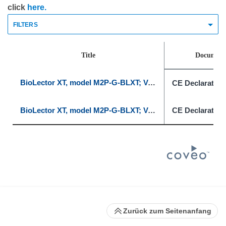
click
here.
FILTERS
Title
Document
BioLector XT, model M2P-G-BLXT; Valve Control Unit, model M2P-E-MFXT; Light Array Module (LAM), model C92483
CE Declaration
BioLector XT, model M2P-G-BLXT; Valve Control Unit, model M2P-E-MFXT; Light Array Module (LAM), model C92483
CE Declaration
Zurück zum Seitenanfang