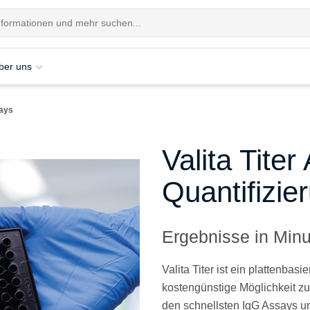
ber uns
says
Valita Titer
Quantifizie
Ergebnisse in Minu
Valita Titer ist ein plattenbas
kostengünstige Möglichkeit zur 
den schnellsten IgG Assays und