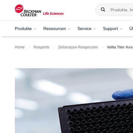
Produkte
Ressourcen
Service
Support
Ü
Home
Reagents
Zellanalyse-Reagenzien
Valita Titer As