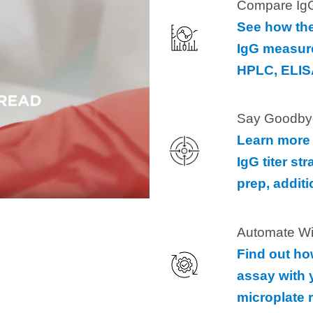
Compare Ig
See how the
IgG measure
HPLC, ELISA
Say Goodbye
Learn more 
IgG titer s
prep, addit
Automate Wi
Find out how
assay with 
microplate 