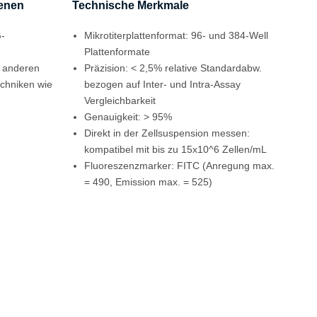
ienen
Technische Merkmale
G-
Mikrotiterplattenformat: 96- und 384-Well
Plattenformate
r anderen
Präzision: < 2,5% relative Standardabw.
chniken wie
bezogen auf Inter- und Intra-Assay
Vergleichbarkeit
Genauigkeit: > 95%
Direkt in der Zellsuspension messen:
kompatibel mit bis zu 15x10^6 Zellen/mL
Fluoreszenzmarker: FITC (Anregung max.
= 490, Emission max. = 525)