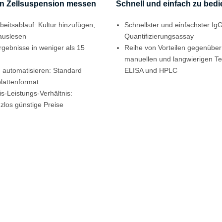
 in Zellsuspension messen
Schnell und einfach zu bed
beitsablauf: Kultur hinzufügen,
Schnellster und einfachster Ig
auslesen
Quantifizierungsassay
rgebnisse in weniger als 15
Reihe von Vorteilen gegenübe
manuellen und langwierigen Te
u automatisieren: Standard
ELISA und HPLC
plattenformat
s-Leistungs-Verhältnis:
zlos günstige Preise