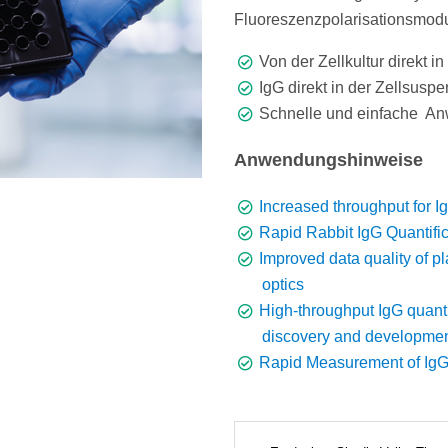
Fluoreszenzpolarisationsmodu
Von der Zellkultur direkt i
IgG direkt in der Zellsus
Schnelle und einfache A
Anwendungshinweise
Increased throughput for Ig
Rapid Rabbit IgG Quantifica
Improved data quality of p
optics
High-throughput IgG quanti
discovery and developme
Rapid Measurement of IgG