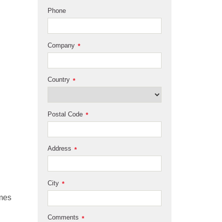
Phone
Company
*
Country
*
Postal Code
*
Address
*
City
*
omes
Comments
*