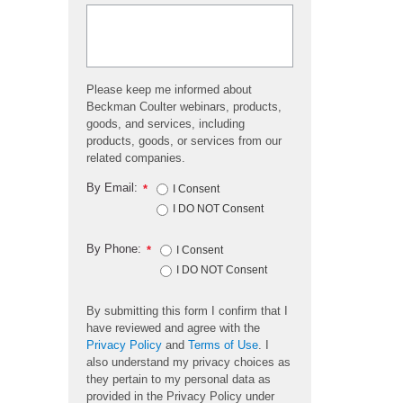
Please keep me informed about
Beckman Coulter webinars, products,
goods, and services, including
products, goods, or services from our
related companies.
By Email:
*
I Consent
I DO NOT Consent
By Phone:
*
I Consent
I DO NOT Consent
By submitting this form I confirm that I
have reviewed and agree with the
Privacy Policy
and
Terms of Use
. I
also understand my privacy choices as
they pertain to my personal data as
provided in the Privacy Policy under