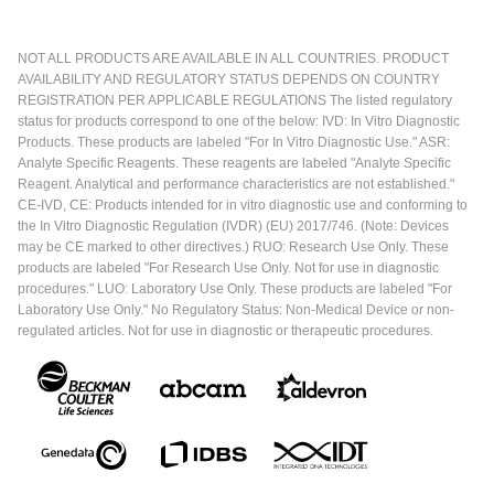
NOT ALL PRODUCTS ARE AVAILABLE IN ALL COUNTRIES. PRODUCT
AVAILABILITY AND REGULATORY STATUS DEPENDS ON COUNTRY
REGISTRATION PER APPLICABLE REGULATIONS The listed regulatory
status for products correspond to one of the below: IVD: In Vitro Diagnostic
Products. These products are labeled "For In Vitro Diagnostic Use." ASR:
Analyte Specific Reagents. These reagents are labeled "Analyte Specific
Reagent. Analytical and performance characteristics are not established."
CE-IVD, CE: Products intended for in vitro diagnostic use and conforming to
the In Vitro Diagnostic Regulation (IVDR) (EU) 2017/746. (Note: Devices
may be CE marked to other directives.) RUO: Research Use Only. These
products are labeled "For Research Use Only. Not for use in diagnostic
procedures." LUO: Laboratory Use Only. These products are labeled "For
Laboratory Use Only." No Regulatory Status: Non-Medical Device or non-
regulated articles. Not for use in diagnostic or therapeutic procedures.