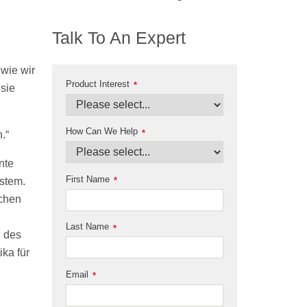
Talk To An Expert
 wie wir
Product Interest
*
 sie
How Can We Help
*
.“
nte
First Name
*
stem.
ichen
Last Name
*
z des
ka für
Email
*