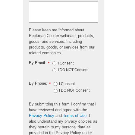
Please keep me informed about
Beckman Coulter webinars, products,
goods, and services, including
products, goods, or services from our
related companies.
By Email:
*
I Consent
I DO NOT Consent
By Phone:
*
I Consent
I DO NOT Consent
By submitting this form I confirm that I
have reviewed and agree with the
Privacy Policy
and
Terms of Use
. I
also understand my privacy choices as
they pertain to my personal data as
provided in the Privacy Policy under