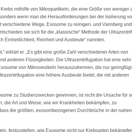
rebs mithilfe von Mikropartikeln, die eine Größe von weniger 
besonders wenn man die Herausforderungen bei der Isolierung v
t verschiedene Wege, Exosome zu reinigen, und Vannberg und
schieden sie sich für die „klassische“ Methode der Ultrazentrif
ch Einheitlichkeit, Reinheit und Ausbeute“ nannten.
t,“ erklärt er. „Es gibt eine große Zahl verschiedener Arten von
nd anderen Flüssigkeiten. Die Ultrazentrifugation hat eine seh
 Exosome von Mikrovesikeln herauszutrennen, die nur geringfüg
ltrazentrifugation eine höhere Ausbeute bietet, die mit anderen
osome zu Studienzwecken gewinnen, ist nicht die Ursache für s
, die Art und Weise, wie wir Krankheiten bekämpfen, zu
ch, dass die größten, exosombezogenen Durchbrüche in der nahen
sein, festzustellen, wie Exosome nicht nur Krebsarten bekämpfe