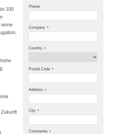
Phone
als 100
on
 seine
Company
*
ugation,
Country
*
r hohe
ig
Postal Code
*
Address
*
eine
City
*
 Zukunft
Comments
*
n