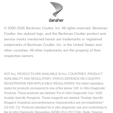
© 2000-2026 Beckman Coulter, Inc. All rights reserved. Beckman
Coulter, the stylized logo, and the Beckman Coulter product and
service marks mentioned herein are trademarks or registered
trademarks of Beckman Coulter, Inc. in the United States and
other countries. All other trademarks are the property of their
respective owners.
NOT ALL PRODUCTS ARE AVAILABLE IN ALL COUNTRIES. PRODUCT
AVAILABILITY AND REGULATORY STATUS DEPENDS ON COUNTRY
REGISTRATION PER APPLICABLE REGULATIONS The listed regulatory
status for products correspond to one of the below: IVD: In Vitro Diagnostic
Products. These products are labeled "For In Vitro Diagnostic Use." ASR:
Analyte Specific Reagents. These reagents are labeled "Analyte Specific
Reagent. Analytical and performance characteristics are not established."
CE-IVD, CE: Products intended for in vitro diagnostic use and conforming to
the In Vitro Diagnostic Regulation (IVDR) (EU) 2017/746. (Note: Devices