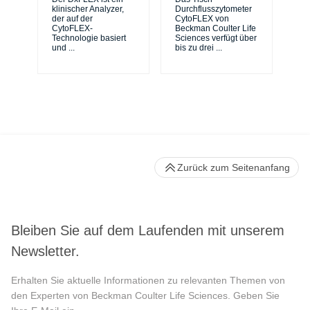
sic
klinischer Analyzer,
Durchflusszytometer
de
der auf der
CytoFLEX von
er
CytoFLEX-
Beckman Coulter Life
Si
Technologie basiert
Sciences verfügt über
und
...
bis zu drei
...
Zurück zum Seitenanfang
Bleiben Sie auf dem Laufenden mit unserem
Newsletter.
Erhalten Sie aktuelle Informationen zu relevanten Themen von
den Experten von Beckman Coulter Life Sciences. Geben Sie