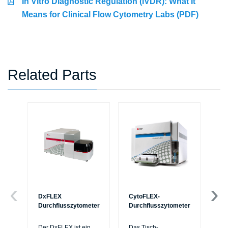
In Vitro Diagnostic Regulation (IVDR): What It
Means for Clinical Flow Cytometry Labs (PDF)
Related Parts
DxFLEX
CytoFLEX-
Ce
Durchflusszytometer
Durchflusszytometer
Mi
Sy
Der DxFLEX ist ein
Das Tisch-