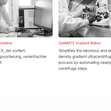
OptiMATE Gradient Maker
tometrie
Simplifies the laborious and e
, der sortiert.
density gradient ultracentrifu
ssortierung, vereinfachter
process by automating nearly 
f.
centrifuge steps