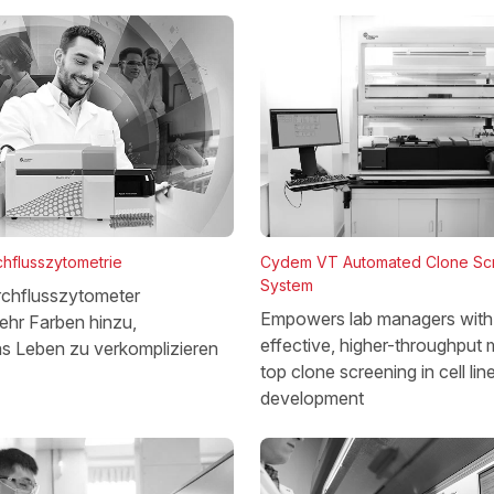
chflusszytometrie
Cydem VT Automated Clone Sc
System
chflusszytometer
Empowers lab managers with 
ehr Farben hinzu,
effective, higher-throughput 
as Leben zu verkomplizieren
top clone screening in cell lin
development