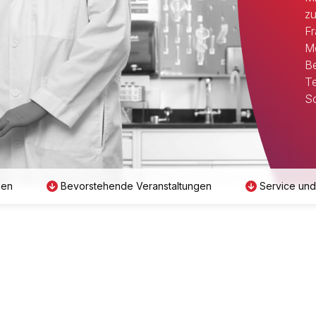
zu
Fr
Me
Be
Te
Sc
men
Bevorstehende Veranstaltungen
Service und