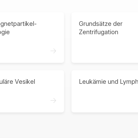
netpartikel-
Grundsätze der
ogie
Zentrifugation
->
uläre Vesikel
Leukämie und Lymp
->