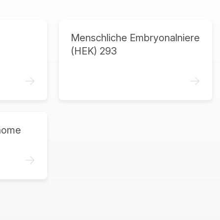
Menschliche Embryonalniere
(HEK) 293
->
->
home
->