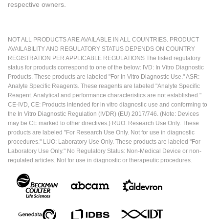
respective owners.
NOT ALL PRODUCTS ARE AVAILABLE IN ALL COUNTRIES. PRODUCT
AVAILABILITY AND REGULATORY STATUS DEPENDS ON COUNTRY
REGISTRATION PER APPLICABLE REGULATIONS The listed regulatory
status for products correspond to one of the below: IVD: In Vitro Diagnostic
Products. These products are labeled "For In Vitro Diagnostic Use." ASR:
Analyte Specific Reagents. These reagents are labeled "Analyte Specific
Reagent. Analytical and performance characteristics are not established."
CE-IVD, CE: Products intended for in vitro diagnostic use and conforming to
the In Vitro Diagnostic Regulation (IVDR) (EU) 2017/746. (Note: Devices
may be CE marked to other directives.) RUO: Research Use Only. These
products are labeled "For Research Use Only. Not for use in diagnostic
procedures." LUO: Laboratory Use Only. These products are labeled "For
Laboratory Use Only." No Regulatory Status: Non-Medical Device or non-
regulated articles. Not for use in diagnostic or therapeutic procedures.