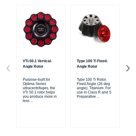
VTi-50.1 Vertical-
Type 100 Ti Fixed-
Typ
Angle Rotor
Angle Rotor
An
Purpose-built for
Type 100 Ti Rotor,
Typ
Optima Series
Fixed Angle (26 deg
As
ultracentrifuges, the
angle), Titanium. For
83
VTi 50.1 rotor helps
use in Class R and S
ea
you produce more in
Preparative
...
an
less
...