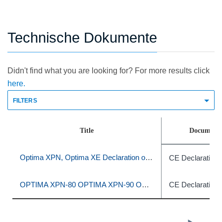
Technische Dokumente
Didn't find what you are looking for? For more results click
here.
FILTERS
Title
Document 
Optima XPN, Optima XE Declaration of Conformity
CE Declaration 
OPTIMA XPN-80 OPTIMA XPN-90 OPTIMA XPN-100 OPTIMA XE-90 OPTIMA XE-100
CE Declaration 