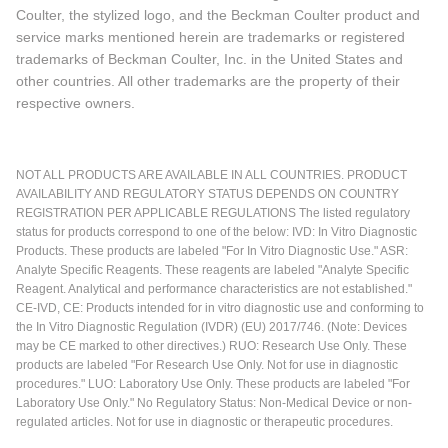
Coulter, the stylized logo, and the Beckman Coulter product and
service marks mentioned herein are trademarks or registered
trademarks of Beckman Coulter, Inc. in the United States and
other countries. All other trademarks are the property of their
respective owners.
NOT ALL PRODUCTS ARE AVAILABLE IN ALL COUNTRIES. PRODUCT
AVAILABILITY AND REGULATORY STATUS DEPENDS ON COUNTRY
REGISTRATION PER APPLICABLE REGULATIONS The listed regulatory
status for products correspond to one of the below: IVD: In Vitro Diagnostic
Products. These products are labeled "For In Vitro Diagnostic Use." ASR:
Analyte Specific Reagents. These reagents are labeled "Analyte Specific
Reagent. Analytical and performance characteristics are not established."
CE-IVD, CE: Products intended for in vitro diagnostic use and conforming to
the In Vitro Diagnostic Regulation (IVDR) (EU) 2017/746. (Note: Devices
may be CE marked to other directives.) RUO: Research Use Only. These
products are labeled "For Research Use Only. Not for use in diagnostic
procedures." LUO: Laboratory Use Only. These products are labeled "For
Laboratory Use Only." No Regulatory Status: Non-Medical Device or non-
regulated articles. Not for use in diagnostic or therapeutic procedures.