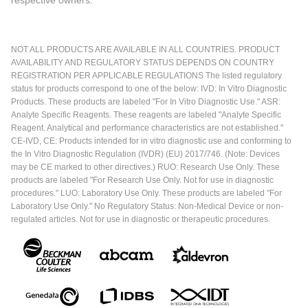
NOT ALL PRODUCTS ARE AVAILABLE IN ALL COUNTRIES. PRODUCT
AVAILABILITY AND REGULATORY STATUS DEPENDS ON COUNTRY
REGISTRATION PER APPLICABLE REGULATIONS The listed regulatory
status for products correspond to one of the below: IVD: In Vitro Diagnostic
Products. These products are labeled "For In Vitro Diagnostic Use." ASR:
Analyte Specific Reagents. These reagents are labeled "Analyte Specific
Reagent. Analytical and performance characteristics are not established."
CE-IVD, CE: Products intended for in vitro diagnostic use and conforming to
the In Vitro Diagnostic Regulation (IVDR) (EU) 2017/746. (Note: Devices
may be CE marked to other directives.) RUO: Research Use Only. These
products are labeled "For Research Use Only. Not for use in diagnostic
procedures." LUO: Laboratory Use Only. These products are labeled "For
Laboratory Use Only." No Regulatory Status: Non-Medical Device or non-
regulated articles. Not for use in diagnostic or therapeutic procedures.