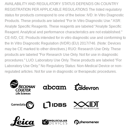
AVAILABILITY AND REGULATORY STATUS DEPENDS ON COUNTRY
REGISTRATION PER APPLICABLE REGULATIONS The listed regulatory
status for products correspond to one of the below: IVD: In Vitro Diagnostic
Products. These products are labeled "For In Vitro Diagnostic Use." ASR:
Analyte Specific Reagents. These reagents are labeled "Analyte Specific
Reagent. Analytical and performance characteristics are not established."
CE-IVD, CE: Products intended for in vitro diagnostic use and conforming to
the In Vitro Diagnostic Regulation (IVDR) (EU) 2017/746. (Note: Devices
may be CE marked to other directives.) RUO: Research Use Only. These
products are labeled "For Research Use Only. Not for use in diagnostic
procedures." LUO: Laboratory Use Only. These products are labeled "For
Laboratory Use Only." No Regulatory Status: Non-Medical Device or non-
regulated articles. Not for use in diagnostic or therapeutic procedures.