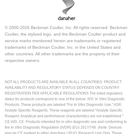
© 2000-2026 Beckman Coulter, Inc. All rights reserved. Beckman
Coulter, the stylized logo, and the Beckman Coulter product and
service marks mentioned herein are trademarks or registered
trademarks of Beckman Coulter, Inc. in the United States and
other countries. All other trademarks are the property of their
respective owners.
NOT ALL PRODUCTS ARE AVAILABLE IN ALL COUNTRIES. PRODUCT
AVAILABILITY AND REGULATORY STATUS DEPENDS ON COUNTRY
REGISTRATION PER APPLICABLE REGULATIONS The listed regulatory
status for products correspond to one of the below: IVD: In Vitro Diagnostic
Products. These products are labeled "For In Vitro Diagnostic Use." ASR:
Analyte Specific Reagents. These reagents are labeled "Analyte Specific
Reagent. Analytical and performance characteristics are not established."
CE-IVD, CE: Products intended for in vitro diagnostic use and conforming to
the In Vitro Diagnostic Regulation (IVDR) (EU) 2017/746. (Note: Devices
may be CE marked to other directives.) RUO: Research Use Only. These