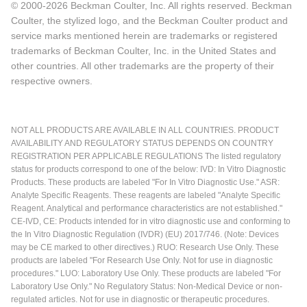
© 2000-2026 Beckman Coulter, Inc. All rights reserved. Beckman
Coulter, the stylized logo, and the Beckman Coulter product and
service marks mentioned herein are trademarks or registered
trademarks of Beckman Coulter, Inc. in the United States and
other countries. All other trademarks are the property of their
respective owners.
NOT ALL PRODUCTS ARE AVAILABLE IN ALL COUNTRIES. PRODUCT
AVAILABILITY AND REGULATORY STATUS DEPENDS ON COUNTRY
REGISTRATION PER APPLICABLE REGULATIONS The listed regulatory
status for products correspond to one of the below: IVD: In Vitro Diagnostic
Products. These products are labeled "For In Vitro Diagnostic Use." ASR:
Analyte Specific Reagents. These reagents are labeled "Analyte Specific
Reagent. Analytical and performance characteristics are not established."
CE-IVD, CE: Products intended for in vitro diagnostic use and conforming to
the In Vitro Diagnostic Regulation (IVDR) (EU) 2017/746. (Note: Devices
may be CE marked to other directives.) RUO: Research Use Only. These
products are labeled "For Research Use Only. Not for use in diagnostic
procedures." LUO: Laboratory Use Only. These products are labeled "For
Laboratory Use Only." No Regulatory Status: Non-Medical Device or non-
regulated articles. Not for use in diagnostic or therapeutic procedures.