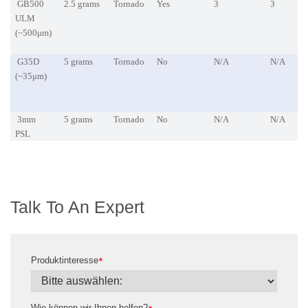
GB500
2.5 grams
Tornado
Yes
3
3
ULM
(~500μm)
G35D
5 grams
Tornado
No
N/A
N/A
(~35μm)
3mm
5 grams
Tornado
No
N/A
N/A
PSL
Talk To An Expert
Produktinteresse
*
Wie können wir Ihnen helfen?