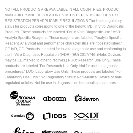
NOT ALL PRODUCTS ARE AVAILABLE IN ALL COUNTRIES. PRODUCT
AVAILABILITY AND REGULATORY STATUS DEPENDS ON COUNTRY
REGISTRATION PER APPLICABLE REGULATIONS The listed regulatory
status for products correspond to one of the below: IVD: In Vitro Diagnostic
Products. These products are labeled "For In Vitro Diagnostic Use." ASR:
Analyte Specific Reagents. These reagents are labeled "Analyte Specific
Reagent. Analytical and performance characteristics are not established."
CE-IVD, CE: Products intended for in vitro diagnostic use and conforming to
the In Vitro Diagnostic Regulation (IVDR) (EU) 2017/746. (Note: Devices
may be CE marked to other directives.) RUO: Research Use Only. These
products are labeled "For Research Use Only. Not for use in diagnostic
procedures." LUO: Laboratory Use Only. These products are labeled "For
Laboratory Use Only." No Regulatory Status: Non-Medical Device or non-
regulated articles. Not for use in diagnostic or therapeutic procedures.