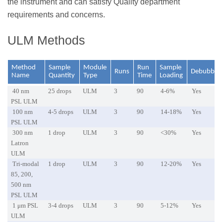
the instrument and can satisfy Quality department
requirements and concerns.
ULM Methods
Method
Sample
Module
Run
Sample
Runs
Debubble
Name
Quantity
Type
Time
Loading
40 nm
25 drops
ULM
3
90
4-6%
Yes
PSL ULM
100 nm
4-5 drops
ULM
3
90
14-18%
Yes
PSL ULM
300 nm
1 drop
ULM
3
90
<30%
Yes
Latron
ULM
Tri-modal
1 drop
ULM
3
90
12-20%
Yes
85, 200,
500 nm
PSL ULM
1 μm PSL
3-4 drops
ULM
3
90
5-12%
Yes
ULM