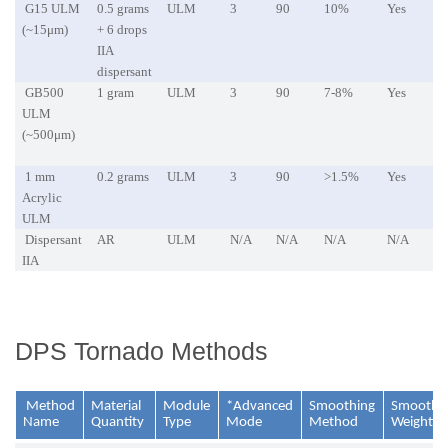
G15 ULM
0.5 grams
ULM
3
90
10%
Yes
(~15μm)
+ 6 drops
IIA
dispersant
GB500
1 gram
ULM
3
90
7-8%
Yes
ULM
(~500μm)
1 mm
0.2 grams
ULM
3
90
>1.5%
Yes
Acrylic
ULM
Dispersant
AR
ULM
N/A
N/A
N/A
N/A
IIA
DPS Tornado Methods
Method
Material
Module
*Advanced
Smoothing
Smoothi
Name
Quantity
Type
Mode
Method
Weightin