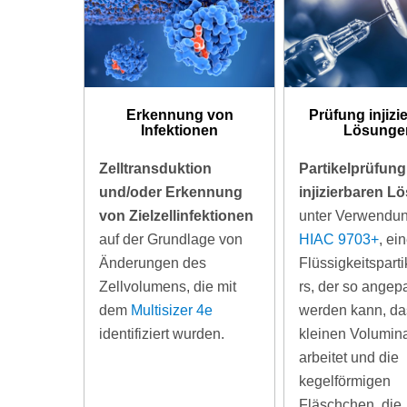
Erkennung von
Prüfung injizi
Infektionen
Lösunge
Zelltransduktion
Partikelprüfung
und/oder Erkennung
injizierbaren 
von Zielzellinfektionen
unter Verwendu
auf der Grundlage von
HIAC 9703+
, ei
Änderungen des
Flüssigkeitspart
Zellvolumens, die mit
rs, der so angep
dem
Multisizer 4e
werden kann, das
identifiziert wurden.
kleinen Volumin
arbeitet und die
kegelförmigen
Fläschchen, die