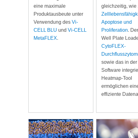
eine maximale
gleichzeitig, wie 
Produktausbeute unter
Zelllebensfähigke
Verwendung des
Vi-
Apoptose und
CELL BLU
und
Vi-CELL
Proliferation
. De
MetaFLEX
.
Well Plate Load
CytoFLEX-
Durchflusszytom
sowie das in der
Software integrie
Heatmap-Tool
ermöglichen ein
effiziente Daten