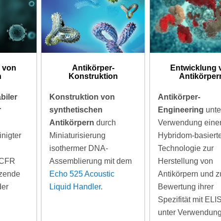
 von
Antikörper-
Entwicklung 
n
Konstruktion
Antikörper
biler
Konstruktion von
Antikörper-
r
synthetischen
Engineering
unte
Antikörpern
durch
Verwendung eine
inigter
Miniaturisierung
Hybridom-basiert
isothermer DNA-
Technologie zur
 CFR
Assemblierung mit dem
Herstellung von
tzende
Echo 525 Acoustic
Antikörpern und z
der
Liquid Handler
.
Bewertung ihrer
Spezifität mit ELI
unter Verwendung