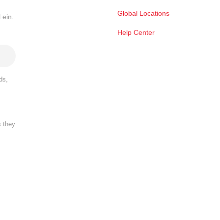
Global Locations
 ein.
Help Center
ds,
s they