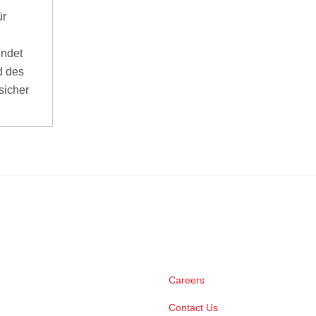
ür
ndet
d des
sicher
Careers
Contact Us