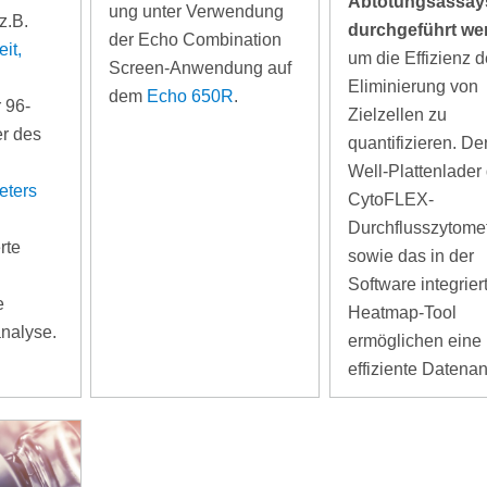
Abtötungsassay
ung unter Verwendung
z.B.
durchgeführt we
der Echo Combination
it,
um die Effizienz d
Screen-Anwendung auf
Eliminierung von
dem
Echo 650R
.
r 96-
Zielzellen zu
er des
quantifizieren. De
Well-Plattenlader
eters
CytoFLEX-
Durchflusszytome
rte
sowie das in der
Software integrier
e
Heatmap-Tool
analyse.
ermöglichen eine
effiziente Datena