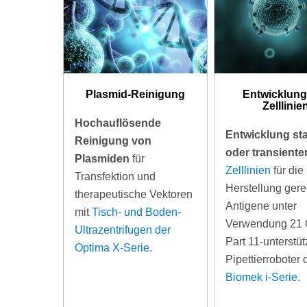
Plasmid-Reinigung
Entwicklung
Zelllinie
Hochauflösende
Entwicklung sta
Reinigung von
oder transiente
Plasmiden
für
Zelllinien
für die
Transfektion und
Herstellung gere
therapeutische Vektoren
Antigene unter
mit
Tisch- und Boden-
Verwendung 21
Ultrazentrifugen der
Part 11-unterstü
Optima X-Serie
.
Pipettierroboter 
Biomek i-Serie
.