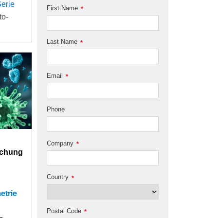
Serie
First Name
*
to-
Last Name
*
Email
*
Phone
Company
*
uchung
Country
*
etrie
Postal Code
*