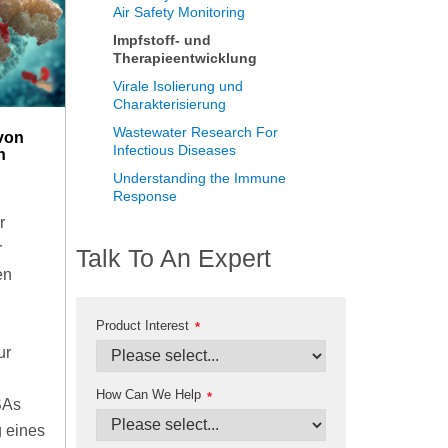
Air Safety Monitoring
Impfstoff- und
Therapieentwicklung
Virale Isolierung und
Charakterisierung
Wastewater Research For
von
Infectious Diseases
n
Understanding the Immune
Response
r
r
Talk To An Expert
en
Product Interest
*
ur
How Can We Help
*
SAs
 eines