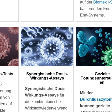
auf der
Biomek i-
basierenden End-
End-Systems.
s-Tests
Synergistische Dosis-
Gezielte
Wirkungs-Assays
Tötungsunters
en
-
Synergistische Dosis-
ertung
Mit der
Wirkungs-Assays
für
n von
Durchflusszytom
die kombinatorische
ten auf
können gezielte
Wirkstoffwiederverwend
kte