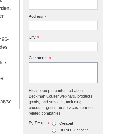
s
rden,
er
Address
*
City
*
r 96-
 des
Comments
*
ters
te
Please keep me informed about
Beckman Coulter webinars, products,
nalyse.
goods, and services, including
products, goods, or services from our
related companies.
By Email:
*
I Consent
I DO NOT Consent