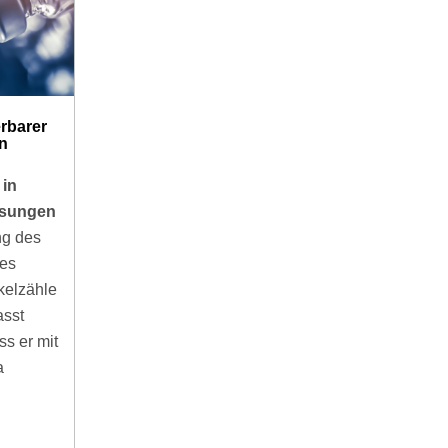
erbarer
n
 in
Lösungen
ng des
nes
ikelzähle
asst
s er mit
a