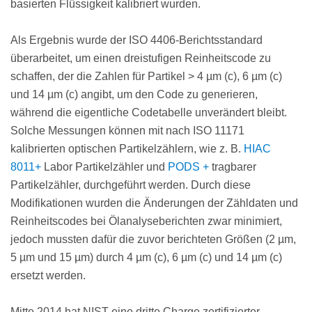
basierten Flüssigkeit kalibriert wurden.
Als Ergebnis wurde der ISO 4406-Berichtsstandard
überarbeitet, um einen dreistufigen Reinheitscode zu
schaffen, der die Zahlen für Partikel > 4 µm (c), 6 µm (c)
und 14 µm (c) angibt, um den Code zu generieren,
während die eigentliche Codetabelle unverändert bleibt.
Solche Messungen können mit nach ISO 11171
kalibrierten optischen Partikelzählern, wie z. B.
HIAC
8011+
Labor Partikelzähler und
PODS +
tragbarer
Partikelzähler, durchgeführt werden. Durch diese
Modifikationen wurden die Änderungen der Zähldaten und
Reinheitscodes bei Ölanalyseberichten zwar minimiert,
jedoch mussten dafür die zuvor berichteten Größen (2 µm,
5 µm und 15 µm) durch 4 µm (c), 6 µm (c) und 14 µm (c)
ersetzt werden.
Mitte 2014 hat NIST eine dritte Charge zertifizierter