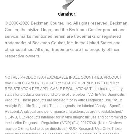
© 2000-2026 Beckman Coulter, Inc. All rights reserved. Beckman
Coulter, the stylized logo, and the Beckman Coulter product and
service marks mentioned herein are trademarks or registered
trademarks of Beckman Coulter, Inc. in the United States and
other countries. All other trademarks are the property of their
respective owners.
NOT ALL PRODUCTS ARE AVAILABLE IN ALL COUNTRIES. PRODUCT
AVAILABILITY AND REGULATORY STATUS DEPENDS ON COUNTRY
REGISTRATION PER APPLICABLE REGULATIONS The listed regulatory
status for products correspond to one of the below: IVD: In Vitro Diagnostic
Products. These products are labeled "For In Vitro Diagnostic Use." ASR:
Analyte Specific Reagents. These reagents are labeled "Analyte Specific
Reagent. Analytical and performance characteristics are not established."
CE-IVD, CE: Products intended for in vitro diagnostic use and conforming to
the In Vitro Diagnostic Regulation (IVDR) (EU) 2017/746. (Note: Devices
may be CE marked to other directives.) RUO: Research Use Only. These