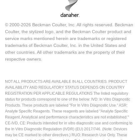
© 2000-2026 Beckman Coulter, Inc. All rights reserved. Beckman
Coulter, the stylized logo, and the Beckman Coulter product and
service marks mentioned herein are trademarks or registered
trademarks of Beckman Coulter, Inc. in the United States and
other countries. All other trademarks are the property of their
respective owners.
NOT ALL PRODUCTS ARE AVAILABLE IN ALL COUNTRIES. PRODUCT
AVAILABILITY AND REGULATORY STATUS DEPENDS ON COUNTRY
REGISTRATION PER APPLICABLE REGULATIONS The listed regulatory
status for products correspond to one of the below: IVD: In Vitro Diagnostic
Products. These products are labeled "For In Vitro Diagnostic Use." ASR:
Analyte Specific Reagents. These reagents are labeled "Analyte Specific
Reagent. Analytical and performance characteristics are not established."
CE-IVD, CE: Products intended for in vitro diagnostic use and conforming to
the In Vitro Diagnostic Regulation (IVDR) (EU) 2017/746. (Note: Devices
may be CE marked to other directives.) RUO: Research Use Only. These