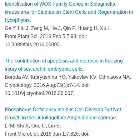
Identification of WOX Family Genes in Selaginella
kraussiana for Studies on Stem Cells and Regeneration in
Lycophytes.
Ge Y, Liu J, Zeng M, He J, Qin P, Huang H, Xu L.
Front Plant Sci. 2016 Feb 5;7:93. doi:
10.3389/fpls.2016.00093.
The contribution of apoptosis and necrosis in freezing
injury of sea urchin embryonic cells.
Boroda AV, Kipryushina YO, Yakovlev KV, Odintsova NA.
Cryobiology. 2016 Aug;73(1):7-14. doi:
10.1016/j.cryobiol.2016.06.007.
Phosphorus Deficiency Inhibits Cell Division But Not
Growth in the Dinoflagellate Amphidinium carterae.
Li M, Shi X, Guo C, Lin S.
Front Microbiol. 2016 Jun 1;7:826. doi: