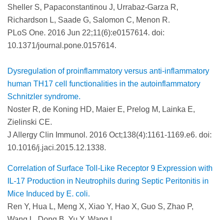
Sheller S, Papaconstantinou J, Urrabaz-Garza R,
Richardson L, Saade G, Salomon C, Menon R.
PLoS One. 2016 Jun 22;11(6):e0157614. doi:
10.1371/journal.pone.0157614.
Dysregulation of proinflammatory versus anti-inflammatory
human TH17 cell functionalities in the autoinflammatory
Schnitzler syndrome.
Noster R, de Koning HD, Maier E, Prelog M, Lainka E,
Zielinski CE.
J Allergy Clin Immunol. 2016 Oct;138(4):1161-1169.e6. doi:
10.1016/j.jaci.2015.12.1338.
Correlation of Surface Toll-Like Receptor 9 Expression with
IL-17 Production in Neutrophils during Septic Peritonitis in
Mice Induced by E. coli.
Ren Y, Hua L, Meng X, Xiao Y, Hao X, Guo S, Zhao P,
Wang L, Dong B, Yu Y, Wang L.