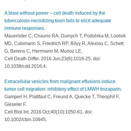
A blast without power – cell death induced by the
tuberculosis-necrotizing toxin fails to elicit adequate
immune responses.
Maueröder C, Chaurio RA, Dumych T, Podolska M, Lootsik
MD, Culemann S, Friedrich RP, Bilyy R, Alexiou C, Schett
G, Berens C, Herrmann M, Munoz LE.
Cell Death Differ. 2016 Jun;23(6):1016-25. doi:
10.1038/cdd.2016.4.
Extracellular vesicles from malignant effusions induce
tumor cell migration: inhibitory effect of LMWH tinzaparin.
Gamperl H, Plattfaut C, Freund A, Quecke T, Theophil F,
Gieseler F.
Cell Biol Int. 2016 Oct;40(10):1050-61. doi:
10.1002/cbin.10645.