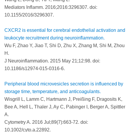
Mediators Inflamm. 2016;2016:3296307. doi:
10.1155/2016/3296307.
CXCR2 is essential for cerebral endothelial activation and
leukocyte recruitment during neuroinflammation.
Wu F, Zhao Y, Jiao T, Shi D, Zhu X, Zhang M, Shi M, Zhou
H.
J Neuroinflammation. 2015 May 21;12:98. doi:
10.1186/s12974-015-0316-6.
Peripheral blood microvesicles secretion is influenced by
storage time, temperature, and anticoagulants.
Wisgrill L, Lamm C, Hartmann J, Preißing F, Dragosits K,
Bee A, Hell L, Thaler J, Ay C, Pabinger I, Berger A, Spittler
A.
Cytometry A. 2016 Jul;89(7):663-72. doi:
10.1002/cyto.a.22892.