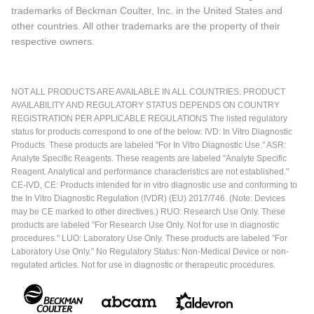
trademarks of Beckman Coulter, Inc. in the United States and
other countries. All other trademarks are the property of their
respective owners.
NOT ALL PRODUCTS ARE AVAILABLE IN ALL COUNTRIES. PRODUCT
AVAILABILITY AND REGULATORY STATUS DEPENDS ON COUNTRY
REGISTRATION PER APPLICABLE REGULATIONS The listed regulatory
status for products correspond to one of the below: IVD: In Vitro Diagnostic
Products. These products are labeled "For In Vitro Diagnostic Use." ASR:
Analyte Specific Reagents. These reagents are labeled "Analyte Specific
Reagent. Analytical and performance characteristics are not established."
CE-IVD, CE: Products intended for in vitro diagnostic use and conforming to
the In Vitro Diagnostic Regulation (IVDR) (EU) 2017/746. (Note: Devices
may be CE marked to other directives.) RUO: Research Use Only. These
products are labeled "For Research Use Only. Not for use in diagnostic
procedures." LUO: Laboratory Use Only. These products are labeled "For
Laboratory Use Only." No Regulatory Status: Non-Medical Device or non-
regulated articles. Not for use in diagnostic or therapeutic procedures.