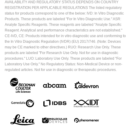
AVAILABILITY AND REGULATORY STATUS DEPENDS ON COUNTRY
REGISTRATION PER APPLICABLE REGULATIONS The listed regulatory
status for products correspond to one of the below: IVD: In Vitro Diagnostic
Products. These products are labeled "For In Vitro Diagnostic Use." ASR:
Analyte Specific Reagents. These reagents are labeled "Analyte Specific
Reagent. Analytical and performance characteristics are not established."
CE-IVD, CE: Products intended for in vitro diagnostic use and conforming to
the In Vitro Diagnostic Regulation (IVDR) (EU) 2017/746. (Note: Devices
may be CE marked to other directives.) RUO: Research Use Only. These
products are labeled "For Research Use Only. Not for use in diagnostic
procedures." LUO: Laboratory Use Only. These products are labeled "For
Laboratory Use Only." No Regulatory Status: Non-Medical Device or non-
regulated articles. Not for use in diagnostic or therapeutic procedures.