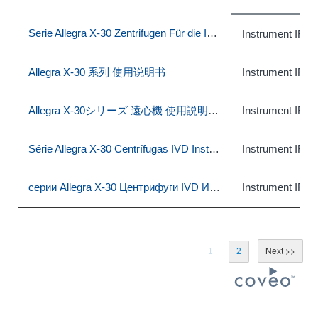
Serie Allegra X-30 Zentrifugen Für die In-vitro Diagnostik Gebrauchsanweisung
Instrument IFU
Allegra X-30 系列 使用说明书
Instrument IFU
Allegra X-30シリーズ 遠心機 使用説明書 (体外診断での使用)
Instrument IFU
Série Allegra X-30 Centrífugas IVD Instruções de uso
Instrument IFU
серии Allegra X-30 Центрифуги IVD Инструкция по применению
Instrument IFU
1
2