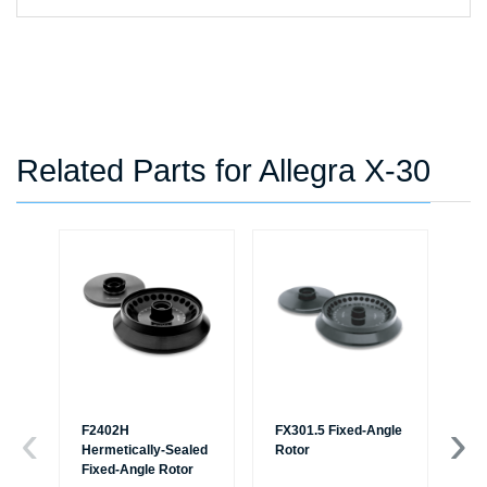
Related Parts for Allegra X-30
F2402H
FX301.5 Fixed-Angle
F0
Hermetically-Sealed
Rotor
Ro
Fixed-Angle Rotor