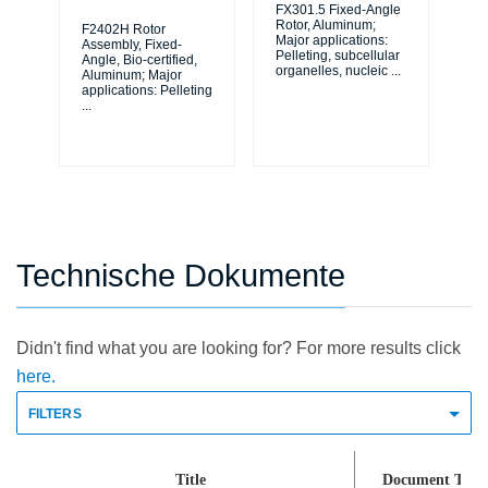
FX301.5 Fixed-Angle
F0
Rotor, Aluminum;
Ro
F2402H Rotor
Major applications:
Maj
Assembly, Fixed-
Pelleting, subcellular
Pel
Angle, Bio-certified,
organelles, nucleic
...
org
Aluminum; Major
applications: Pelleting
...
Technische Dokumente
Didn't find what you are looking for? For more results click
here.
FILTERS
Title
Document Type