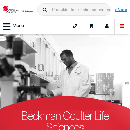
eStore
Menu
Beckman Coulter Life
Sciences