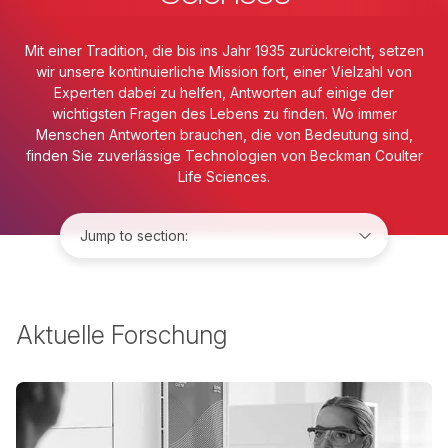
Mit einer Tradition, die bis ins Jahr 1935 zurückreicht, setzen
wir unsere kontinuierliche Mission fort, einer Vielzahl von
Experten dabei zu helfen, Antworten auf einige der
wichtigsten Fragen des Lebens zu finden. Wo immer
Menschen Antworten brauchen, die von Bedeutung sind,
finden Sie zuverlässige Technologien von Beckman Coulter
Life Sciences.
Jump to:
Aktuelle Forschung