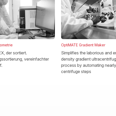
OptiMATE Gradient Maker
tometrie
Simplifies the laborious and e
, der sortiert.
density gradient ultracentrifu
ssortierung, vereinfachter
process by automating nearly 
f.
centrifuge steps