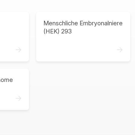
Menschliche Embryonalniere
(HEK) 293
->
->
home
->