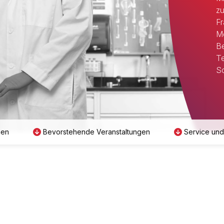
zu
Fr
Me
Be
Te
Sc
men
Bevorstehende Veranstaltungen
Service und