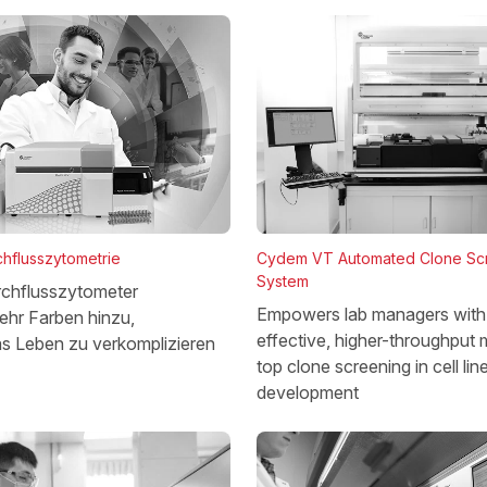
chflusszytometrie
Cydem VT Automated Clone Sc
System
chflusszytometer
Empowers lab managers with 
ehr Farben hinzu,
effective, higher-throughput 
as Leben zu verkomplizieren
top clone screening in cell lin
development