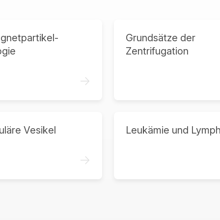
netpartikel-
Grundsätze der
ogie
Zentrifugation
->
uläre Vesikel
Leukämie und Lymp
->