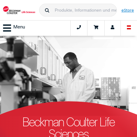
eStore
Menu
Beckman Coulter Life
Sciences