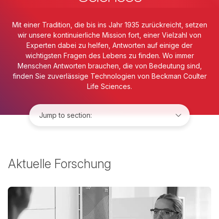
Mit einer Tradition, die bis ins Jahr 1935 zurückreicht, setzen
wir unsere kontinuierliche Mission fort, einer Vielzahl von
Experten dabei zu helfen, Antworten auf einige der
wichtigsten Fragen des Lebens zu finden. Wo immer
Menschen Antworten brauchen, die von Bedeutung sind,
finden Sie zuverlässige Technologien von Beckman Coulter
Life Sciences.
Jump to:
Aktuelle Forschung